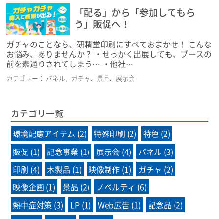
「配る」から「参加してもら
う」販促へ！
ガチャのことなら、研精堂印刷にすべておまかせ！ こんな
お悩み、ありませんか？ ・せっかく出展しても、ブースの
前を素通りされてしまう… ・他社…
カテゴリー：
パネル
ガチャ
景品
展示会
カテゴリ一覧
環境配慮アイテム (2)
特殊印刷 (2)
特色 (2)
販促 (1)
記念事業 (1)
展示会 (4)
パネル (3)
印刷 (4)
木製品 (1)
映像制作 (1)
ガチャ (2)
映像企画 (1)
景品 (2)
ノベルティ (6)
熱中症対策 (3)
LP (1)
Web広告 (1)
記念品 (2)