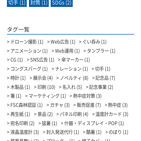
切手 (1)
封筒 (1)
SDGs (2)
タグ一覧
ドローン撮影 (1)
Web広告 (1)
ぐい呑み (1)
アニメーション (1)
Web運用 (1)
タンブラー (1)
CG (1)
SNS広告 (1)
傘マーカー (1)
コングスバーグ (1)
ナレーション (1)
切手 (1)
時計 (1)
展示会 (4)
ノベルティ (8)
記念品 (7)
木製品 (1)
印刷 (10)
名入れ (5)
記念事業 (2)
箸 (1)
マーケティング (1)
熱中症対策 (3)
FSC森林認証 (1)
ガチャ (3)
販売促進 (7)
熱中症 (3)
再生紙 (1)
景品 (2)
パネル印刷 (4)
温度計カード (3)
宛名印刷 (2)
猛暑 (1)
什器・ディスプレイ・POP (1)
液晶温度計 (3)
封入発送代行 (1)
酷暑 (1)
のぼり (1)
残暑見舞い (2)
プロッター (1)
椅子カバー (1)