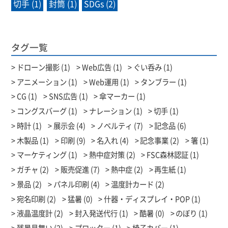
切手 (1)
封筒 (1)
SDGs (2)
タグ一覧
ドローン撮影 (1)
Web広告 (1)
ぐい呑み (1)
アニメーション (1)
Web運用 (1)
タンブラー (1)
CG (1)
SNS広告 (1)
傘マーカー (1)
コングスバーグ (1)
ナレーション (1)
切手 (1)
時計 (1)
展示会 (4)
ノベルティ (7)
記念品 (6)
木製品 (1)
印刷 (9)
名入れ (4)
記念事業 (2)
箸 (1)
マーケティング (1)
熱中症対策 (2)
FSC森林認証 (1)
ガチャ (2)
販売促進 (7)
熱中症 (2)
再生紙 (1)
景品 (2)
パネル印刷 (4)
温度計カード (2)
宛名印刷 (2)
猛暑 (0)
什器・ディスプレイ・POP (1)
液晶温度計 (2)
封入発送代行 (1)
酷暑 (0)
のぼり (1)
残暑見舞い (2)
プロッター (1)
椅子カバー (1)