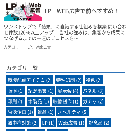
LP＋WEB広告で前へすすめ！
ワンストップで「結果」に直結する仕組みを構築 問い合わ
せ件数120%以上アップ！ 当社の強みは、集客から成果に
つなげるまでの一連のプロセスを…
カテゴリー：
LP
Web広告
カテゴリ一覧
環境配慮アイテム (2)
特殊印刷 (2)
特色 (2)
販促 (1)
記念事業 (1)
展示会 (4)
パネル (3)
印刷 (4)
木製品 (1)
映像制作 (1)
ガチャ (2)
映像企画 (1)
景品 (2)
ノベルティ (5)
熱中症対策 (2)
LP (1)
Web広告 (1)
記念品 (2)